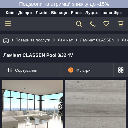
Подзвони та отримай знижку до
-15%
Київ - Дніпро - Львів - Вінниця - Рівне - Луцьк - Івано-Франк
Товари та послуги
Ламінат
Ламінат CLASSEN
Лам
Ламінат CLASSEN Pool 8/32 4V
Сортування
0
Фільтри