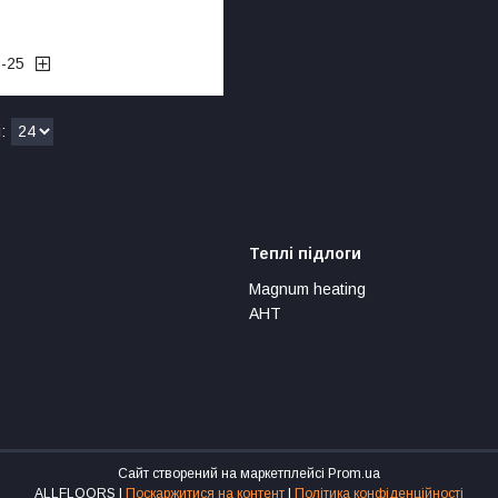
5-25
Теплі підлоги
Magnum heating
АНТ
Сайт створений на маркетплейсі
Prom.ua
ALLFLOORS |
Поскаржитися на контент
|
Політика конфіденційності