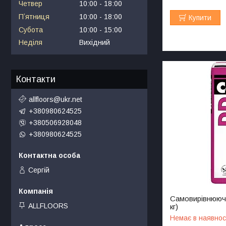
Четвер
10:00
18:00
Пʼятниця
10:00
18:00
Купити
Субота
10:00
15:00
Неділя
Вихідний
Контакти
allfloors@ukr.net
+380980624525
+380506928048
+380980624525
Сергій
Самовирівнююч
ALLFLOORS
кг)
Немає в наявнос