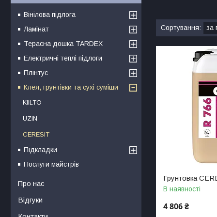
Вінілова підлога
Ламінат
Терасна дошка TARDEX
Електричні теплі підлоги
Плінтус
Клея, грунтівки та сухі суміши
KIILTO
UZIN
CERESIT
Підкладки
Послуги майстрів
Грунтовка CERE
Про нас
В наявності
Відгуки
4 806 ₴
Контакти