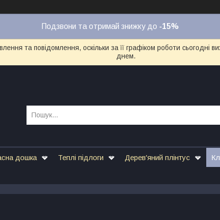
Подзвони та отримай знижку до
-15%
лення та повідомлення, оскільки за її графіком роботи сьогодні 
днем.
асна дошка
Теплі підлоги
Дерев'яний плінтус
Кл