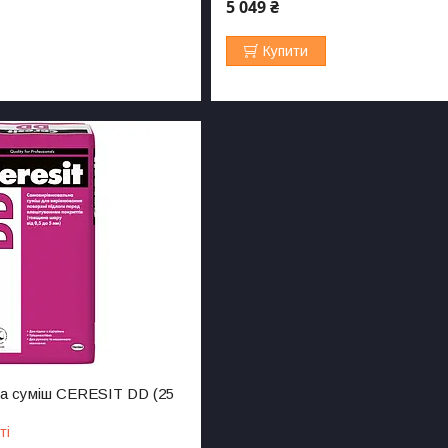
5 049 ₴
Купити
а суміш CERESIT DD (25
ті