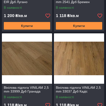
EIR Дуб Лугано
mm 2541 Дуб Бремен
В наявності
В наявності
1 200
1 118
₴/кв.м
₴/кв.м
Купити
Купити
Вінілова підлога VINILAM 2,5
Вінілова підлога VINILAM 2,5
mm 33999 Дуб Гранада
mm 33037 Дуб Кадіс
В наявності
В наявності
1 118
1 118
₴/кв.м
₴/кв.м