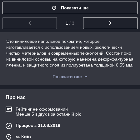
Показати ще
1
/ 3
Это виниловое напольное покрытие, которое
изготавливается с использованием новых, экологически
чистых материалов и современных технологий. Состоит оно
из виниловой основы, на которую нанесена декор-фактурная
пленка, и защитного слоя из полиуретана толщиной 0,55 мм,
что обеспечивает 43-й класс износостойкости, максимально
Показати все
возможный в напольных покрытиях.
ВИНИЛАМ – 100% влагостойкое покрытие. Его
рекомендуется укладывать в помещениях с температурой
Про нас
эксплуатации от 0 до +40 °С.
На відміну від традиційних вінілових підлогових покриттів,
Рейтинг не сформований
зовнішній шар ВИНИЛАМа чудово імітує забарвлення і
Менше 5 відгуків за останній рік
фактуру натуральних матеріалів – дерево, мармур, граніт.
ВИНИЛАМ поєднує в собі всі переваги чотирьох підлогових
Працює з 31.08.2018
покриттів: красу паркету, практичність лінолеуму, модульність
ламінату і довговічність керамічної плитки.
м. Київ