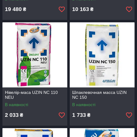
19 480
10 163
₴
₴
Нівелір-маса UZIN NC 110
Шпаклевочная масса UZIN
NEU
NC 150
В наявності
В наявності
2 033
1 733
₴
₴