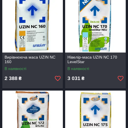
Вирівнююча маса UZIN NC
Нівелір-маса UZIN NC 170
160
LevelStar
В наявності
В наявності
2 388
3 031
₴
₴