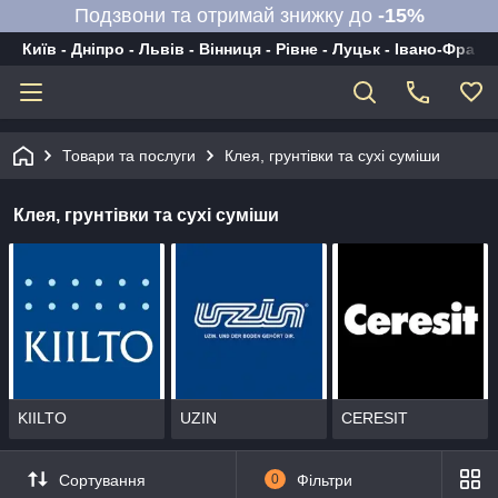
Подзвони та отримай знижку до
-15%
Київ - Дніпро - Львів - Вінниця - Рівне - Луцьк - Івано-Франк
Товари та послуги
Клея, грунтівки та сухі суміши
Клея, грунтівки та сухі суміши
KIILTO
UZIN
CERESIT
Сортування
0
Фільтри