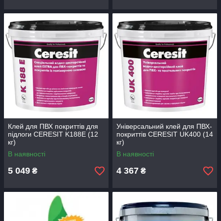
Клей для ПВХ покриттів для
Універсальний клей для ПВХ-
підлоги CERESIT K188E (12
покриттів CERESIT UK400 (14
кг)
кг)
В наявності
В наявності
5 049
4 367
₴
₴