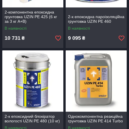
2-компонентна епоксидна
грунтовка UZIN РЕ 425 (6 кг
2-к епоксидна пароізоляційна
за 3 кг А+В)
грунтовка UZIN PE 460
В наявності
В наявності
10 731
9 095
₴
₴
2-к епоксидний блокіратор
Однокомпонентна реакційна
вологості UZIN PE 480 (10 кг)
грунтовка UZIN PE 414 Turbo
В наявності
В наявності