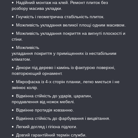
Надійний монтаж на клей. Ремонт плиток без
розбору масива укладки.
Гнучкість і геометрична стабільність плиток.
Можливість укладання великої площі одним масивом.
Можливість укладання покриття на вигнуті плоскості и
стіни.
Можливість
укладання покриття у приміщеннях із нестабільним
кліматом.
Декори під дерево і камінь із фактурою поверхні,
повторюющий орнамент.
Мікрофаска із 4-x сторін планки, легко миється і не
змінює колір.
Відмінна стійкість до ударів, царапин,
продавлення від ножок мебелі.
Відмінне протидія ковзанню.
Відмінна стійкість до фарбування і вицвітання.
Легкий догляд і гігієна підлоги.
Довгий гарантійний термін служби.