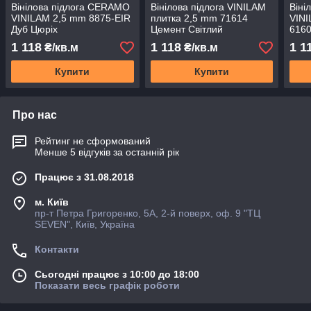
Вінілова підлога CERAMO
Вінілова підлога VINILAM
Віні
VINILAM 2,5 mm 8875-EIR
плитка 2,5 mm 71614
VINI
Дуб Цюріх
Цемент Світлий
6160
1 118
1 118
1 1
₴/кв.м
₴/кв.м
Купити
Купити
Про нас
Рейтинг не сформований
Менше 5 відгуків за останній рік
Працює з 31.08.2018
м. Київ
пр-т Петра Григоренко, 5А, 2-й поверх, оф. 9 "ТЦ
SEVEN", Київ, Україна
Контакти
Сьогодні працює з 10:00 до 18:00
Показати весь графік роботи