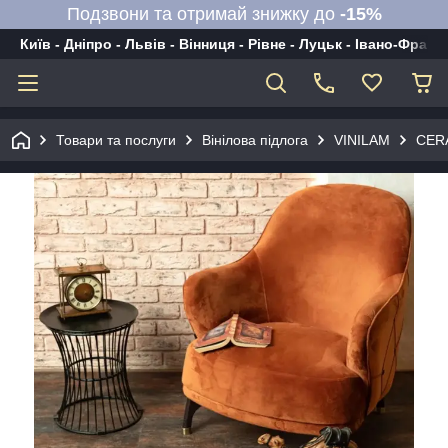
Подзвони та отримай знижку до
-15%
Київ - Дніпро - Львів - Вінниця - Рівне - Луцьк - Івано-Франк
Товари та послуги
Вінілова підлога
VINILAM
CERA