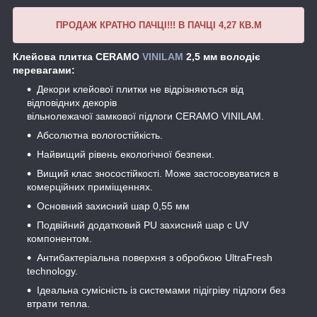
ПРОДАЖ КРАТНО ПАЧЦІ!!! В ПАЧЦІ 4,27 КВ.М
Клейова плитка CERAMO
VINILAM
2,5 мм володіє
перевагами:
Декори клейової плитки не відрізняються від
відповідних декорів
вільнолежачої замкової підлоги CERAMO VINILAM.
Абсолютна вологостійкість.
Найвищий рівень екологічної безпеки.
Вищий клас зносостійкості. Може застосовуватися в
комерційних приміщеннях.
Основний захисний шар 0,55 мм
Подвійний додатковий PU захисний шар c UV
компонентом.
Антибактеріальна поверхня з обробкою UltraFresh
technology.
Ідеальна сумісність із системами підігріву підлоги без
втрати тепла.