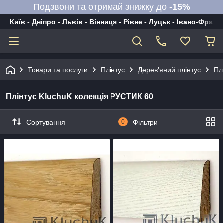
Подзвони та отримай знижку до
-15%
Київ - Дніпро - Львів - Вінниця - Рівне - Луцьк - Івано-Франк
Товари та послуги
Плінтус
Дерев'яний плінтус
Пл
Плінтус KluchuK колекція РУСТИК 60
Сортування
0
Фільтри