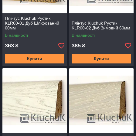
Плінтус Kluchuk Рустик
KLR60-01 Дуб Шліфований
Плінтус Kluchuk Рустик
60мм
KLR60-02 Дуб Зимовий 60мм
В наявності
В наявності
363
385
₴
₴
Купити
Купити