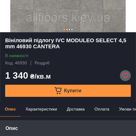
Вініловий підлогу IVC MODULEO SELECT 4,5
mm 46930 CANTERA
В наявності
Код: 46930
Роздріб
1 340
₴/кв.м
Купити
Опис
Характеристики
Доставка
Оплата
Умови п
Опис