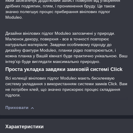
який забезпечує додатковий захист поверхні від утворення
дрібних подряпин, плям, і проникнення бруду. Це також
значно полегшує процес прибирання вінілових підлог
Moduleo.
Дизайни вінілових підлог Moduleo запозичені у природи.
Малюнок декору, поверхня - все в точності повторює
натуральні матеріали. Завдяки особливому підходу до
дизайну фактури Moduleo, планки рідко повторюються, і
кожна планка у Вашій кімнаті буде практично унікальною. Ваш
інтер'єр буде виглядати максимально природно.
Проста укладка завдяки замковій системі Click
Всі колекції вінілових підлог Moduleo мають бесклеевую
систему укладання з використанням системи замків Click. Вам
не потрібен клей, що значно прискорює процес складання
підлоги.
Приховати
Характеристики