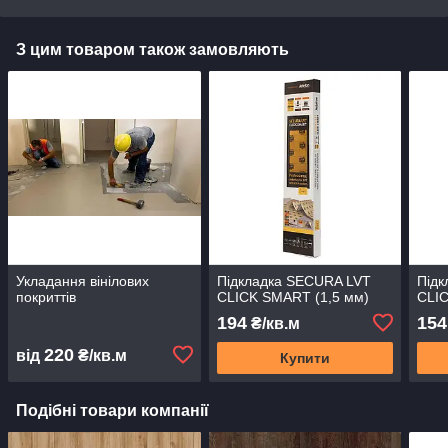
З цим товаром також замовляють
Укладання вінілових
Підкладка SECURA LVT
Підк
покриттів
CLICK SMART (1,5 мм)
CLIC
194
154
₴/кв.м
220
від
₴/кв.м
Купити
Подібні товари компанії