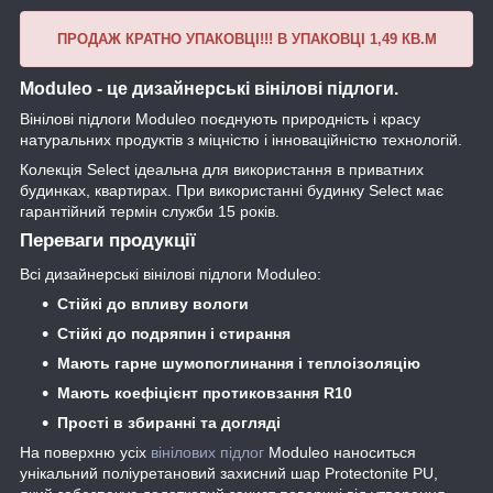
ПРОДАЖ КРАТНО УПАКОВЦІ!!! В УПАКОВЦІ 1,49 КВ.М
Moduleo - це дизайнерські вінілові підлоги.
Вінілові підлоги Moduleo поєднують природність і красу
натуральних продуктів з міцністю і інноваційністю технологій.
Колекція Select ідеальна для використання в приватних
будинках, квартирах. При використанні будинку Select має
гарантійний термін служби 15 років.
Переваги продукції
Всі дизайнерські вінілові підлоги Moduleo:
Стійкі до впливу вологи
Стійкі до подряпин і стирання
Мають гарне шумопоглинання і теплоізоляцію
Мають коефіцієнт протиковзання R10
Прості в збиранні та догляді
На поверхню усіх
вінілових підлог
Moduleo наноситься
унікальний поліуретановий захисний шар Protectonite PU,