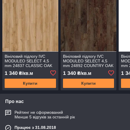
Вініловий підлогу IVC
Вініловий підлогу IVC
Віні
MODULEO SELECT 4,5
MODULEO SELECT 4,5
MOD
mm 24837 CLASSIC OAK
mm 24892 COUNTRY OAK
mm 
1 340
1 340
1 3
₴/кв.м
₴/кв.м
Купити
Купити
Про нас
Рейтинг не сформований
Менше 5 відгуків за останній рік
Працює з 31.08.2018