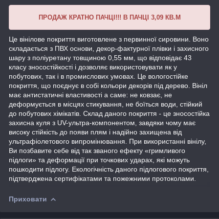
ПРОДАЖ КРАТНО ПАЧЦІ!!! В ПАЧЦІ 3,09 КВ.М
Це вінілове покриття виготовлене з первинної сировини. Воно
складається з ПВХ основи, декор-фактурної плівки і захисного
шару з поліуретану товщиною 0,55 мм, що відповідає 43
класу зносостійкості і дозволяє використовувати як у
побутових, так і в промислових умовах. Це вологостійке
покриття, що поєднує в собі кольори декорів під дерево. Вініл
має антистатичні властивості а саме: не ковзає, не
деформується в місцях стикування, не боїться води, стійкий
до побутових хімікатів. Склад даного покриття - це зносостійка
захисна куля з UV-ультра-компонентом, завдяки чому має
високу стійкість до появи плям і надійно захищена від
ультрафіолетового випромінювання. При використанні вінілу,
Ви позбавите себе від так званого ефекту «гримливого
підлоги» та деформації при точкових ударах, які можуть
пошкодити підлогу. Екологічність даного підлогового покриття,
підтверджена сертифікатами та пожежними протоколами.
Приховати