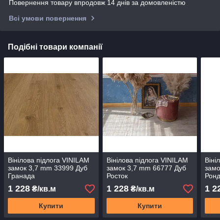
Повернення товару впродовж 14 днів за домовленістю
Всі умови повернення
Подібні товари компанії
Вінілова підлога VINILAM
Вінілова підлога VINILAM
Віні
замок 3,7 mm 33999 Дуб
замок 3,7 mm 66777 Дуб
замо
Гранада
Росток
Рон
1 228
1 228
1 2
₴/кв.м
₴/кв.м
Купити
Купити