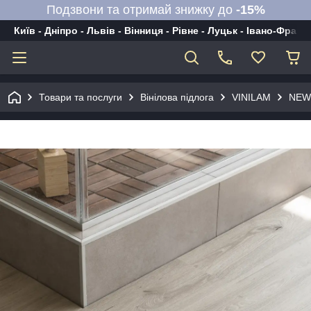
Подзвони та отримай знижку до
-15%
Київ - Дніпро - Львів - Вінниця - Рівне - Луцьк - Івано-Франк
Товари та послуги
Вінілова підлога
VINILAM
NEW 