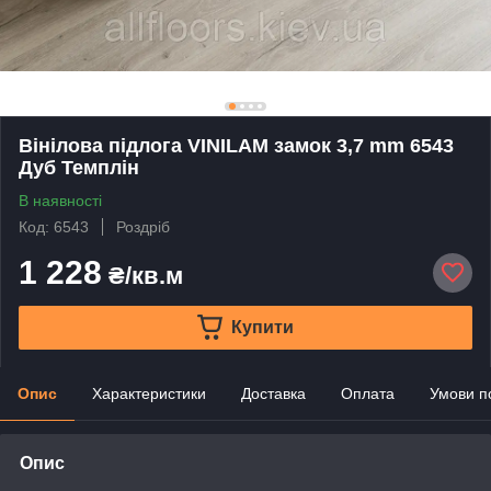
Вінілова підлога VINILAM замок 3,7 mm 6543
Дуб Темплін
В наявності
Код: 6543
Роздріб
1 228
₴/кв.м
Купити
Опис
Характеристики
Доставка
Оплата
Умови п
Опис