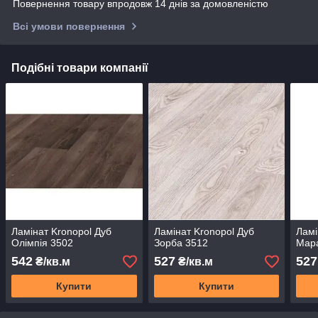
Повернення товару впродовж 14 днів за домовленістю
Всі умови повернення
Подібні товари компанії
Ламінат Kronopol Дуб
Ламінат Kronopol Дуб
Ламі
Олімпія 3502
Зорба 3512
Мар
542
527
527
₴/кв.м
₴/кв.м
Купити
Купити