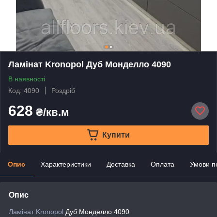
Ламінат Kronopol Дуб Монделло 4090
В наявності
Код: 4090
Роздріб
628
₴/кв.м
Купити
Опис
Характеристики
Доставка
Оплата
Умови п
Опис
Ламінат Kronopol
Дуб Монделло 4090