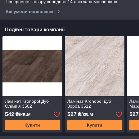
Повернення товару впродовж 14 днів за домовленістю
Всі умови повернення
Подібні товари компанії
Ламінат Kronopol Дуб
Ламінат Kronopol Дуб
Ламі
Олімпія 3502
Зорба 3512
Мар
542
527
527
₴/кв.м
₴/кв.м
Купити
Купити