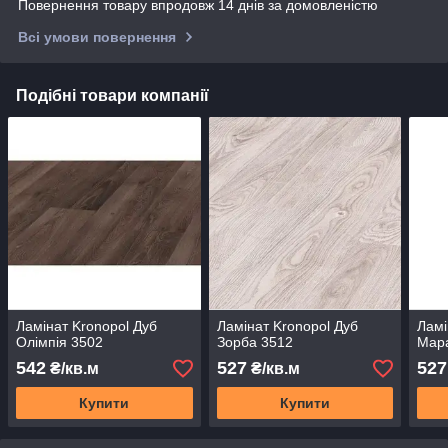
Повернення товару впродовж 14 днів за домовленістю
Всі умови повернення
Подібні товари компанії
Ламінат Kronopol Дуб
Ламінат Kronopol Дуб
Ламі
Олімпія 3502
Зорба 3512
Мар
542
527
527
₴/кв.м
₴/кв.м
Купити
Купити