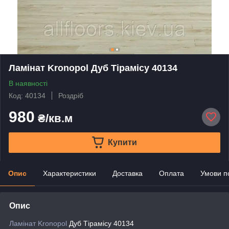
Ламінат Kronopol Дуб Тірамісу 40134
В наявності
Код: 40134
Роздріб
980
₴/кв.м
Купити
Опис
Характеристики
Доставка
Оплата
Умови п
Опис
Ламінат Kronopol
Дуб Тірамісу 40134