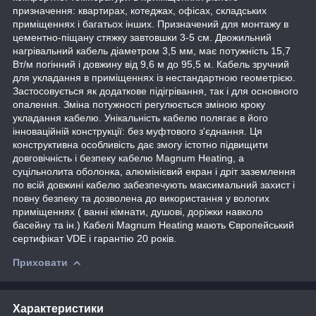
призначення: квартирах, котеджах, офісах, складських
приміщеннях і багатьох інших. Призначений для монтажу в
цементно-піщану стяжку завтовшки 3-5 см. Двожильний
нагрівальний кабель діаметром 3,5 мм, має потужність 15,7
Вт/м погінний і довжину від 9,6 м до 95,5 м. Кабель зручний
для укладання в приміщеннях із нестандартною геометрією.
Застосовується як додаткове підігрівання, так і для основного
опалення. Зміна потужності регулюється зміною кроку
укладання кабелю. Унікальність кабелю полягає в його
інноваційній конструкції: без муфтового з'єднання. Ця
конструктивна особливість дає змогу істотно підвищити
довговічність і безпеку кабелю Magnum Heating, а
суцільнолита оболонка, алюмінієвий екран і дріт заземлення
по всій довжині кабелю забезпечують максимальний захист і
повну безпеку та дозволена до використання у вологих
приміщеннях ( ванні кімнати, душові, доріжки навколо
басейну та ін.) Кабелі Magnum Heating мають Європейський
сертифікат VDE і гарантію 20 років.
Приховати
Характеристики