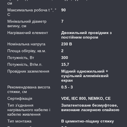
см
Максимальна робоча t °, °
90
C
Мінімальний діаметр
7
вигину, см
Нагріваючий елемент
Двожильний провідник з
постійним опором
Номінальна напруга
230 В
Площа обігріву, кв.м.
2
Потужність, Вт
300
Потужність, Вт/м.п.
15,7
Провідник заземлення
Мідний одножильний +
суцільний алюмінієвий
екран
Рекомендована висота
0.5 - 3
стяжки, см
Сертифікація
VDE, IEC 800, NEMKO, CE
Тип з'єднання
Запатентоване безмуфтове,
нагрівального кабелю і
виконане лазерною спайкою
кабелю живлення
Тип монтажа
В цементно-піщану стяжку