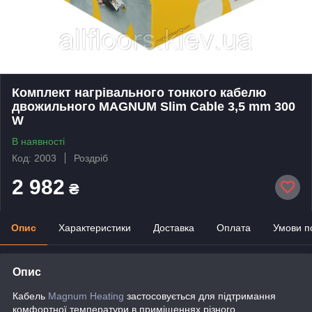
Комплект нагрівального тонкого кабелю
двожильного MAGNUM Slim Cable 3,5 mm 300
W
В наявності
Код: 2003
Роздріб
2 982
₴
Опис
Характеристики
Доставка
Оплата
Умови п
Опис
Кабель
Magnum Heating
застосовується для підтримання
комфортної температури в приміщеннях різного