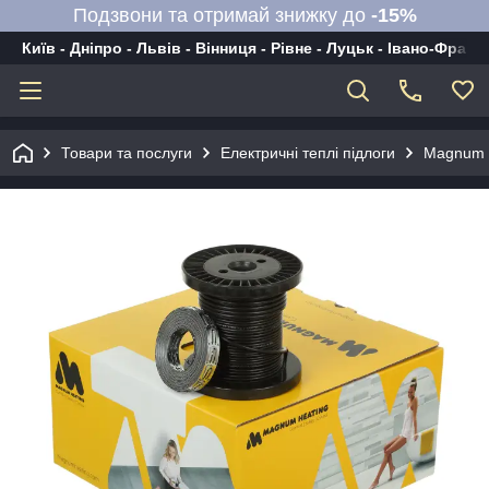
Подзвони та отримай знижку до
-15%
Київ - Дніпро - Львів - Вінниця - Рівне - Луцьк - Івано-Франк
Товари та послуги
Електричні теплі підлоги
Magnum 