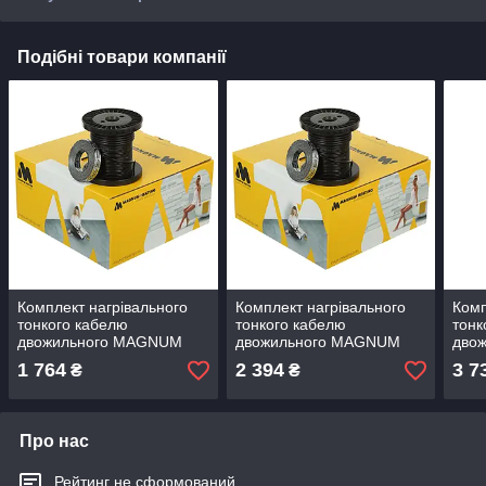
Подібні товари компанії
Комплект нагрівального
Комплект нагрівального
Комп
тонкого кабелю
тонкого кабелю
тонк
двожильного MAGNUM
двожильного MAGNUM
дво
Slim Cable 3,5 mm 150 W
Slim Cable 3,5 mm 225 W
Slim
1 764
2 394
3 7
₴
₴
Про нас
Рейтинг не сформований