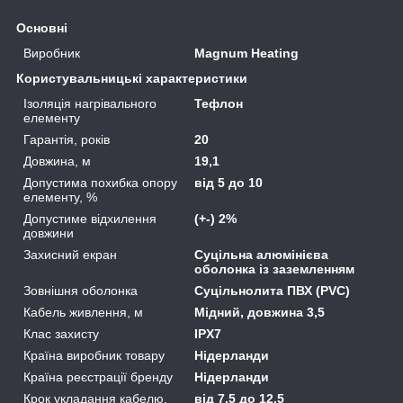
Основні
Виробник
Magnum Heating
Користувальницькі характеристики
Ізоляція нагрівального
Тефлон
елементу
Гарантія, років
20
Довжина, м
19,1
Допустима похибка опору
від 5 до 10
елементу, %
Допустиме відхилення
(+-) 2%
довжини
Захисний екран
Суцільна алюмінієва
оболонка із заземленням
Зовнішня оболонка
Суцільнолита ПВХ (PVC)
Кабель живлення, м
Мідний, довжина 3,5
Клас захисту
IPX7
Країна виробник товару
Нідерланди
Країна реєстрації бренду
Нідерланди
Крок укладання кабелю,
від 7,5 до 12,5