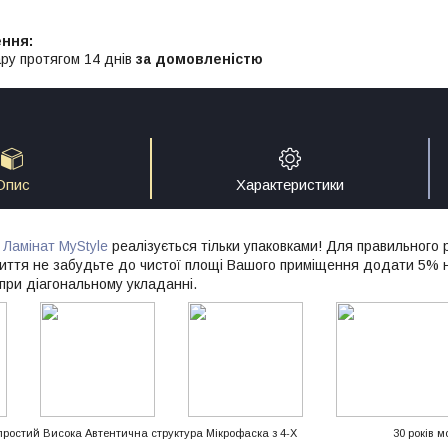
ру протягом 14 днів
за домовленістю
Опис
Характеристики
!
Ламінат MyStyle
реалізується тільки упаковками! Для правильного р
риття не забудьте до чистої площі Вашого приміщення додати 5% на
 при діагональному укладанні.
 простий Висока
Автентична структура
Мікрофаска з 4-Х
30 років
м