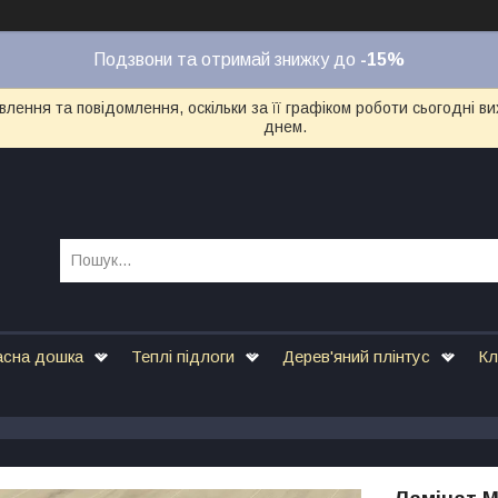
Подзвони та отримай знижку до
-15%
лення та повідомлення, оскільки за її графіком роботи сьогодні 
днем.
асна дошка
Теплі підлоги
Дерев'яний плінтус
Кл