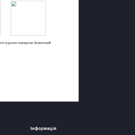
тої підлоги
поверхню
безпечний
Інформація