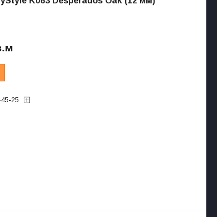
yStyle K063 Desperados Oak (12 мм)
в.м
-45-25