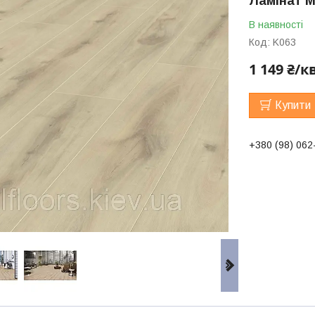
Ламінат M
В наявності
Код:
K063
1 149 ₴/к
Купити
+380 (98) 062