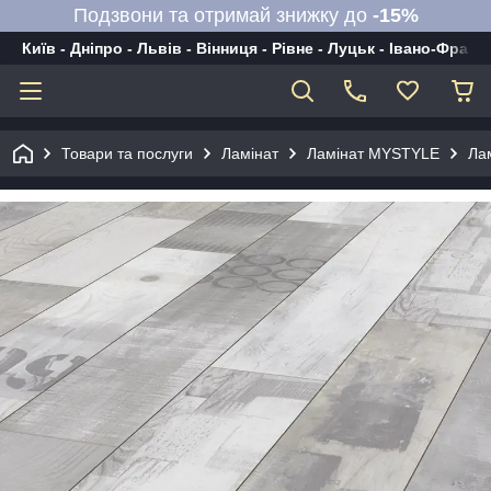
Подзвони та отримай знижку до
-15%
Київ - Дніпро - Львів - Вінниця - Рівне - Луцьк - Івано-Франк
Товари та послуги
Ламінат
Ламінат MYSTYLE
Ла