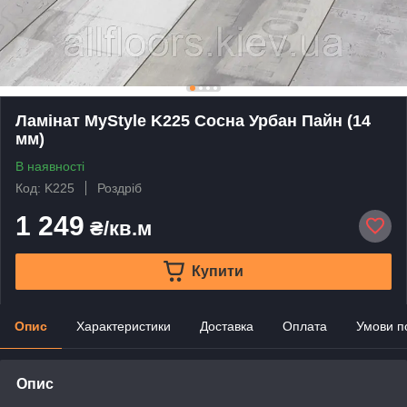
Ламінат MyStyle K225 Сосна Урбан Пайн (14
мм)
В наявності
Код: K225
Роздріб
1 249
₴/кв.м
Купити
Опис
Характеристики
Доставка
Оплата
Умови п
Опис