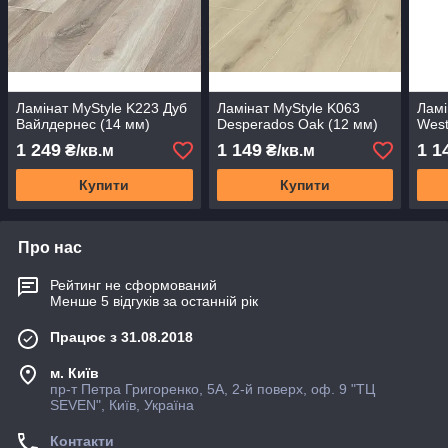
Ламінат MyStyle K223 Дуб
Ламінат MyStyle K063
Ламі
Вайлдернес (14 мм)
Desperados Oak (12 мм)
West
1 249
1 149
1 1
₴/кв.м
₴/кв.м
Купити
Купити
Про нас
Рейтинг не сформований
Менше 5 відгуків за останній рік
Працює з 31.08.2018
м. Київ
пр-т Петра Григоренко, 5А, 2-й поверх, оф. 9 "ТЦ
SEVEN", Київ, Україна
Контакти