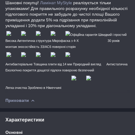
Шановні покупці!
Ламінат MyStyle
реалізується тільки
упаковками! Для правильного розрахунку необхідної кількості
підлогового покриття не забудьте до чистої площі Вашого
приміщення додати 5% на підрізання при прямолінійній
укладанні і 10% при діагональному укладанні.
Офіційна гарантія Швидкий і простий
Висока
Автентична структура
Мікрофаска з 4-Х
30 років
монтаж зносостійкість 33/АС6
поверхні
сторін
Антибактеріальне Товщина плити від 14 мм Природний вигляд
Антистатична
Екологічно
покриття дощатої підлоги
поверхню
безпечний
Легка очистка Зроблено в
Німеччині
Приховати
Характеристики
Основні