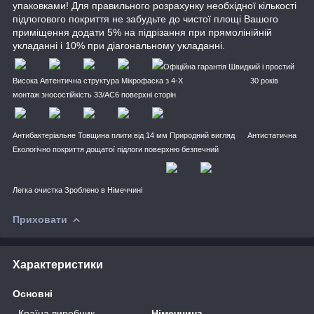
упаковками! Для правильного розрахунку необхідної кількості
підлогового покриття не забудьте до чистої площі Вашого
приміщення додати 5% на підрізання при прямолінійній
укладанні і 10% при діагональному укладанні.
Офіційна гарантія Швидкий і простий
Висока
Автентична структура
Мікрофаска з 4-Х
30 років
монтаж зносостійкість 33/АС6
поверхні
сторін
Антибактеріальне Товщина плити від 14 мм Природний вигляд
Антистатична
Екологічно
покриття дощатої підлоги
поверхню
безпечний
Легка очистка Зроблено в
Німеччині
Приховати
Характеристики
Основні
Країна виробник
Німеччина