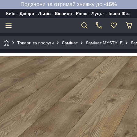
Подзвони та отримай знижку до
-15%
Київ - Дніпро - Львів - Вінниця - Рівне - Луцьк - Івано-Франк
Товари та послуги
Ламінат
Ламінат MYSTYLE
Ла