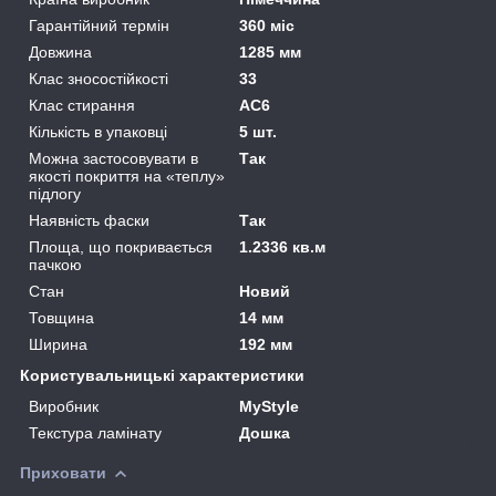
Гарантійний термін
360 міс
Довжина
1285 мм
Клас зносостійкості
33
Клас стирання
АС6
Кількість в упаковці
5 шт.
Можна застосовувати в
Так
якості покриття на «теплу»
підлогу
Наявність фаски
Так
Площа, що покривається
1.2336 кв.м
пачкою
Стан
Новий
Товщина
14 мм
Ширина
192 мм
Користувальницькі характеристики
Виробник
MyStyle
Текстура ламінату
Дошка
Приховати