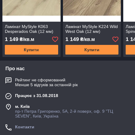
Ламінат MyStyle K063
Ламінат MyStyle K224 Wild
Ламі
Desperados Oak (12 мм)
West Oak (12 мм)
Spin
1 149
1 149
1 1
₴/кв.м
₴/кв.м
Купити
Купити
Про нас
Рейтинг не сформований
Менше 5 відгуків за останній рік
Працює з 31.08.2018
м. Київ
пр-т Петра Григоренко, 5А, 2-й поверх, оф. 9 "ТЦ
SEVEN", Київ, Україна
Контакти