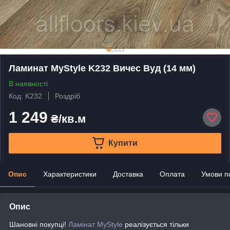
Ламинат MyStyle K232 Вичес Вуд (14 мм)
В наявності
Код: K232
Роздріб
1 249
₴/кв.м
Купити
Опис
Характеристики
Доставка
Оплата
Умови п
Опис
Шановні покупці!
Ламінат MyStyle
реалізується тільки