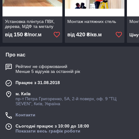
Установка плінтуса ПВХ,
Монтаж натяжних стель
Монт
дерева, МДФ та металу
150
420
від
₴/пог.м
від
₴/кв.м
Цін
Про нас
Рейтинг не сформований
Менше 5 відгуків за останній рік
Працює з 31.08.2018
м. Київ
пр-т Петра Григоренко, 5А, 2-й поверх, оф. 9 "ТЦ
SEVEN", Київ, Україна
Контакти
Сьогодні працює з 10:00 до 18:00
Показати весь графік роботи