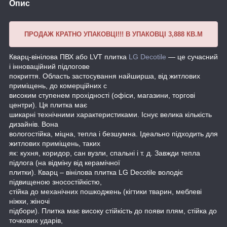
Опис
ПРОДАЖ КРАТНО УПАКОВЦІ!!! В УПАКОВЦІ 3,888 КВ.М
Кварц-вінілова ПВХ або LVT плитка
LG Decotile
— це сучасний
і інноваційний підлогове
покриття. Область застосування найширша, від житлових
приміщень, до комерційних с
високим ступенем прохідності (офіси, магазини, торгові
центри). Ця плитка має
шикарні технічними характеристиками. Існує велика кількість
дизайнів. Вона
вологостійка, міцна, тепла і безшумна. Ідеально підходить для
житлових приміщень, таких
як: кухня, коридор, сан вузли, спальні і т. д. Завжди тепла
підлога (на відміну від керамічної
плитки). Кварц – вінілова плитка LG Decotile володіє
підвищеною зносостійкістю,
стійка до механічних пошкоджень (кігтики тварин, меблеві
ніжки, жіночі
підбори). Плитка має високу стійкість до появи плям, стійка до
точкових ударів,