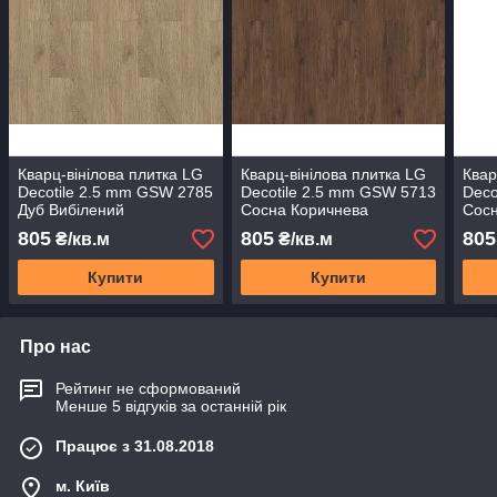
Кварц-вінілова плитка LG
Кварц-вінілова плитка LG
Квар
Decotile 2.5 mm GSW 2785
Decotile 2.5 mm GSW 5713
Deco
Дуб Вибілений
Сосна Коричнева
Сос
805
805
805
₴/кв.м
₴/кв.м
Купити
Купити
Про нас
Рейтинг не сформований
Менше 5 відгуків за останній рік
Працює з 31.08.2018
м. Київ