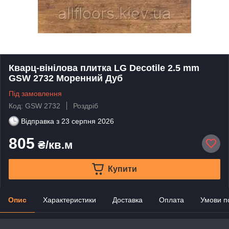
Кварц-вінілова плитка LG Decotile 2.5 mm
GSW 2732 Моренний Дуб
Під замовлення
Код: GSW 2732
Роздріб
Відправка з
23 серпня 2026
805
₴/кв.м
Купити
Опис
Характеристики
Доставка
Оплата
Умови п