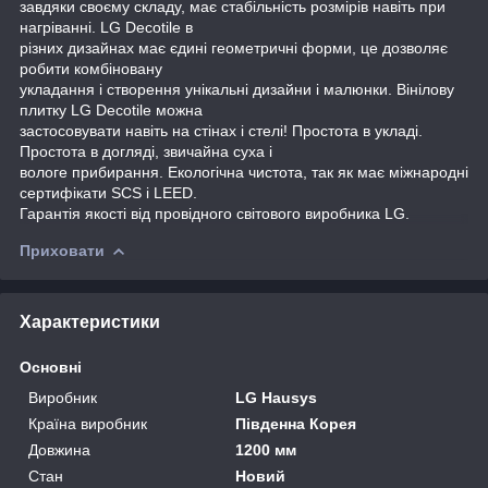
завдяки своєму складу, має стабільність розмірів навіть при
нагріванні. LG Decotile в
різних дизайнах має єдині геометричні форми, це дозволяє
робити комбіновану
укладання і створення унікальні дизайни і малюнки. Вінілову
плитку LG Decotile можна
застосовувати навіть на стінах і стелі! Простота в укладі.
Простота в догляді, звичайна суха і
вологе прибирання. Екологічна чистота, так як має міжнародні
сертифікати SCS і LEED.
Гарантія якості від провідного світового виробника LG.
Приховати
Характеристики
Основні
Виробник
LG Hausys
Країна виробник
Південна Корея
Довжина
1200 мм
Стан
Новий