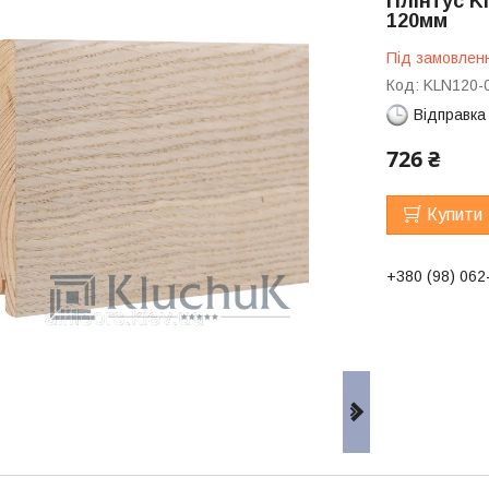
Плінтус K
120мм
Під замовлен
Код:
KLN120-
Відправка
726 ₴
Купити
+380 (98) 062