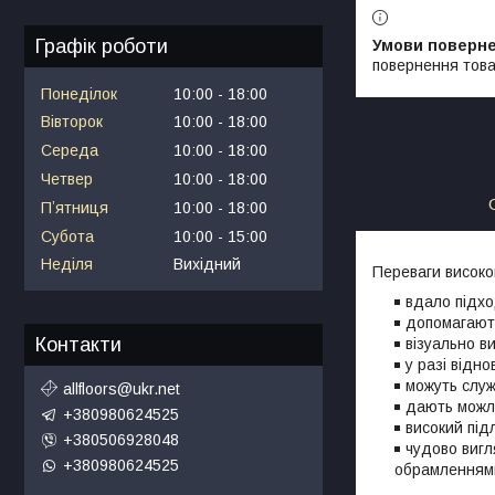
Графік роботи
повернення това
Понеділок
10:00
18:00
Вівторок
10:00
18:00
Середа
10:00
18:00
Четвер
10:00
18:00
Пʼятниця
10:00
18:00
Субота
10:00
15:00
Неділя
Вихідний
Переваги висок
вдало підхо
допомагають
Контакти
візуально в
у разі відн
можуть служ
allfloors@ukr.net
дають можли
+380980624525
високий під
+380506928048
чудово виг
+380980624525
обрамленнями 