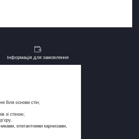
Інформація для замовлення
я біля основи стін;
в зі стіною;
р'єру.
никами, елегантними карнизами,