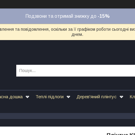
Подзвони та отримай знижку до
-15%
лення та повідомлення, оскільки за її графіком роботи сьогодні 
днем.
асна дошка
Теплі підлоги
Дерев'яний плінтус
Кл