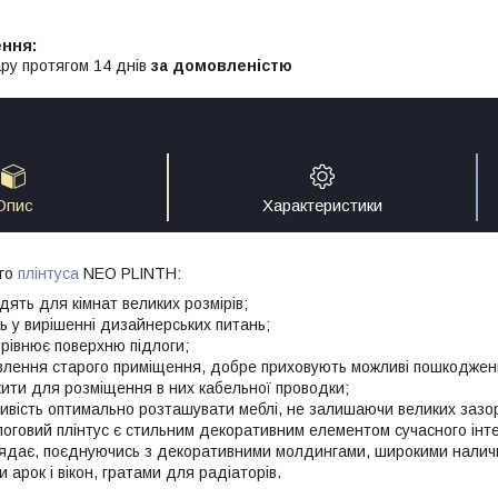
ру протягом 14 днів
за домовленістю
Опис
Характеристики
ого
плінтуса
NEO PLINTH:
дять для кімнат великих розмірів;
 у вирішенні дизайнерських питань;
ирівнює поверхню підлоги;
овлення старого приміщення, добре приховують можливі пошкодженн
ити для розміщення в них кабельної проводки;
вість оптимально розташувати меблі, не залишаючи великих зазорі
логовий плінтус є стильним декоративним елементом сучасного інте
лядає, поєднуючись з декоративними молдингами, широкими налич
арок і вікон, гратами для радіаторів.