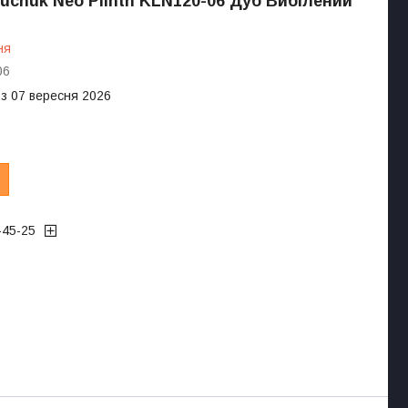
luchuk Neo Plinth KLN120-06 Дуб Вибілений
ня
06
 з 07 вересня 2026
-45-25