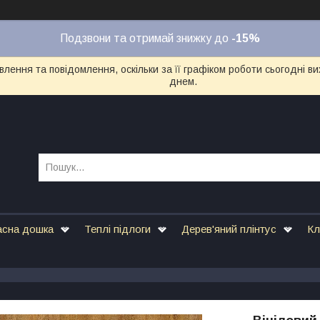
Подзвони та отримай знижку до
-15%
лення та повідомлення, оскільки за її графіком роботи сьогодні 
днем.
асна дошка
Теплі підлоги
Дерев'яний плінтус
Кл