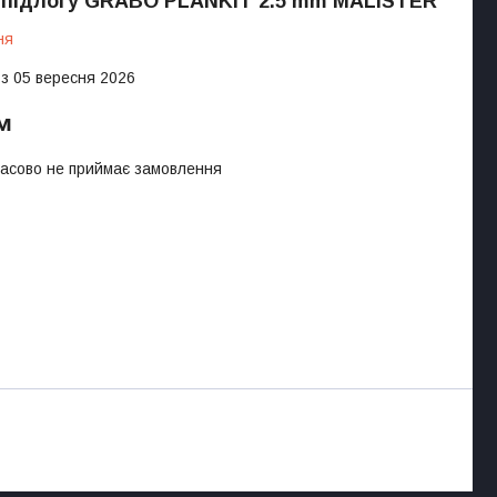
 підлогу GRABO PLANKIT 2.5 mm MALISTER
ня
 з 05 вересня 2026
.м
часово не приймає замовлення