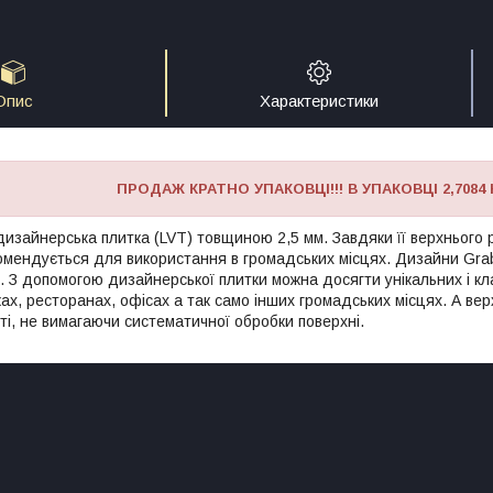
Опис
Характеристики
ПРОДАЖ КРАТНО УПАКОВЦІ!!! В УПАКОВЦІ 2,7084 
дизайнерська плитка (LVT) товщиною 2,5 мм. Завдяки її верхнього 
омендується для використання в громадських місцях. Дизайни Grabo
 З допомогою дизайнерської плитки можна досягти унікальних і клас
ах, ресторанах, офісах а так само інших громадських місцях. А ве
ті, не вимагаючи систематичної обробки поверхні.