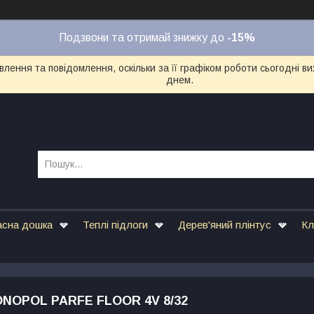
Подзвони та отримай знижку до
-15%
лення та повідомлення, оскільки за її графіком роботи сьогодні 
днем.
асна дошка
Теплі підлоги
Дерев'яний плінтус
Кл
NOPOL PARFE FLOOR 4V 8/32