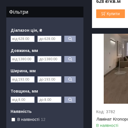
628 ₴/кв.м
Фільтри
Купити
Діапазон цін, ₴
Довжина, мм
Ширина, мм
Товщина, мм
Наявність
3782
Ламінат Kronop
В наявності
12
В наявності