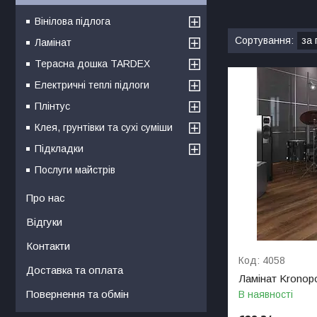
Вінілова підлога
Ламінат
Терасна дошка TARDEX
Електричні теплі підлоги
Плінтус
Клея, грунтівки та сухі суміши
Підкладки
Послуги майстрів
Про нас
Відгуки
Контакти
4058
Доставка та оплата
Ламінат Kronopo
Повернення та обмін
В наявності