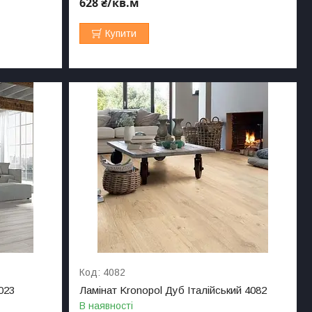
628 ₴/кв.м
Купити
4082
023
Ламінат Kronopol Дуб Італійський 4082
В наявності