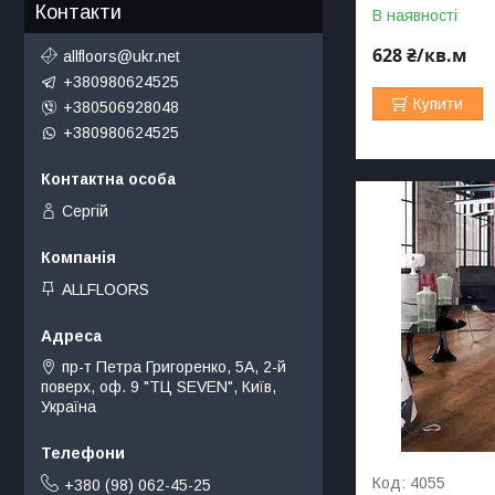
Контакти
В наявності
628 ₴/кв.м
allfloors@ukr.net
+380980624525
Купити
+380506928048
+380980624525
Сергій
ALLFLOORS
пр-т Петра Григоренко, 5А, 2-й
поверх, оф. 9 "ТЦ SEVEN", Київ,
Україна
4055
+380 (98) 062-45-25