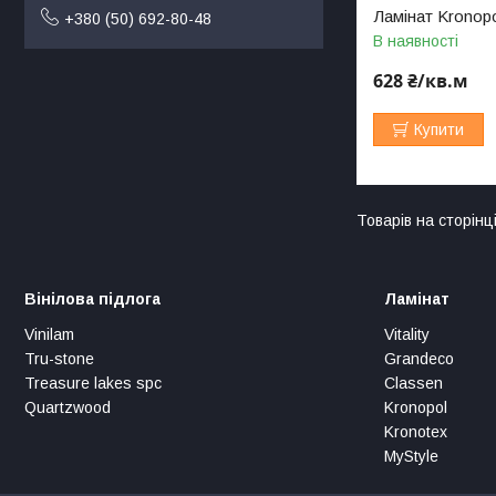
Ламінат Kronop
+380 (50) 692-80-48
В наявності
628 ₴/кв.м
Купити
Вінілова підлога
Ламінат
Vinilam
Vitality
Tru-stone
Grandeco
Treasure lakes spc
Classen
Quartzwood
Kronopol
Kronotex
MyStyle