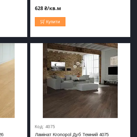
628 ₴/кв.м
Купити
4075
26
Ламінат Kronopol Дуб Темний 4075